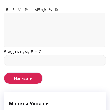
-
-
-
-
-
-
-
-
-
-
-
-
-
-
-
Введіть суму 8 + 7
Монети України