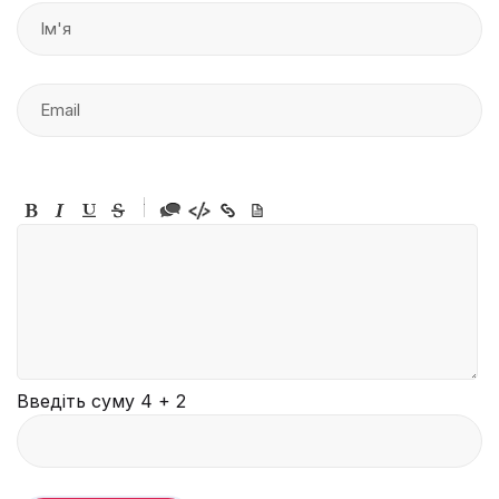
-
-
-
-
-
-
-
-
-
-
-
-
-
-
-
Введіть суму 4 + 2