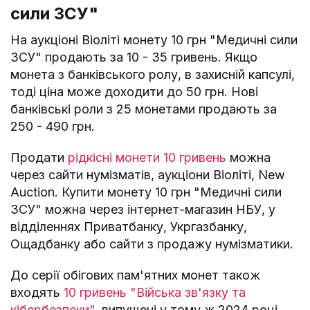
сили ЗСУ"
На аукціоні Віоліті монету 10 грн "Медичні сили
ЗСУ" продають за 10 - 35 гривень. Якщо
монета з банківського ролу, в захисній капсулі,
тоді ціна може доходити до 50 грн. Нові
банківські роли з 25 монетами продають за
250 - 490 грн.
Продати
рідкісні монети 10 гривень
можна
через сайти нумізматів, аукціони Віоліті, New
Auction. Купити монету 10 грн "Медичні сили
ЗСУ" можна через інтернет-магазин НБУ, у
відділеннях Приватбанку, Укргазбанку,
Ощадбанку або сайти з продажу нумізматики.
До серії обігових пам'ятних монет також
входять
10 гривень "Війська зв'язку та
кібербезпеки"
, випущені у тому ж 2024 році.