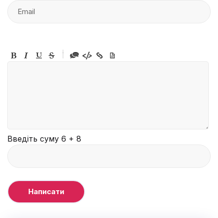
-
-
-
-
-
-
-
-
-
-
-
-
-
-
-
Введіть суму 6 + 8