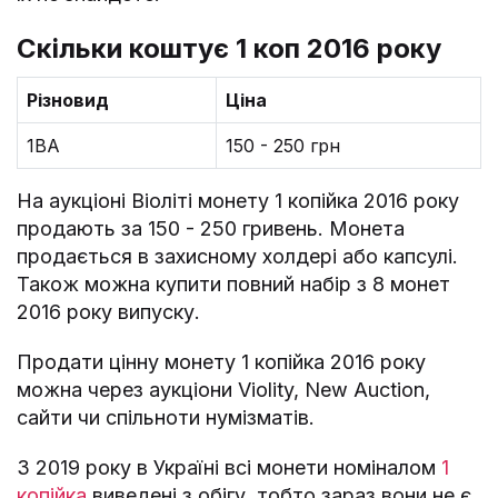
Скільки коштує 1 коп 2016 року
Різновид
Ціна
1ВА
150 - 250 грн
На аукціоні Віоліті монету 1 копійка 2016 року
продають за 150 - 250 гривень. Монета
продається в захисному холдері або капсулі.
Також можна купити повний набір з 8 монет
2016 року випуску.
Продати цінну монету 1 копійка 2016 року
можна через аукціони Violity, New Auction,
сайти чи спільноти нумізматів.
З 2019 року в Україні всі монети номіналом
1
копійка
виведені з обігу, тобто зараз вони не є