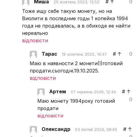
Миша
#
↑
0
25 жовтень 2023, 12:52
Тоже ищу себе такую монету, но на
Виолити в последние годы 1 копейка 1994
года не продавалась, а в обиходе ее найти
нереально
відповісти
Тарас
#
↑
0
19 жовтень 2025, 14:37
Маю в наявности 2 монети(!)готовий
продати.сьогодні.19.10.2025.
відповісти
Артем
#
↑
07 червень 2026, 12:34
0
Маю монету 1994року готовий
продати
відповісти
Олександр
#
↑
03 лютий 2024, 08:45