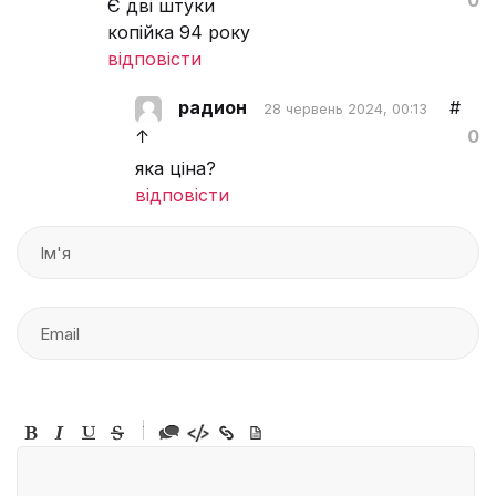
0
Є дві штуки
копійка 94 року
відповісти
радион
#
28 червень 2024, 00:13
↑
0
яка ціна?
відповісти
-
-
-
-
-
-