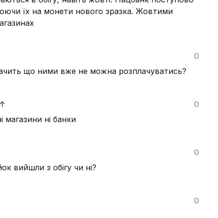
нюючи їх на монети нового зразка. Жовтими
агазинах
0
значить що ними вже не можна розплачуватись?
↑
0
і магазини ні банки
0
йок вийшли з обігу чи ні?
0