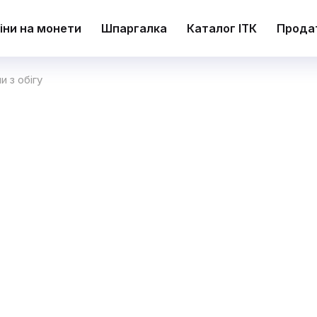
іни на монети
Шпаргалка
Каталог ІТК
Прода
и з обігу