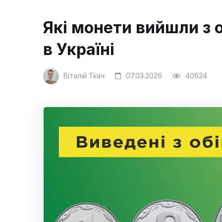
Які монети вийшли з о
в Україні
Віталій Ткач
07.03.2026
40624