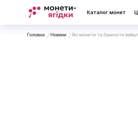
Каталог монет
Ц
Головна
Новини
Які монети та банкноти вийшл