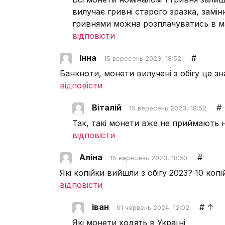
вилучає гривні старого зразка, замі
гривнями можна розплачуватись в м
відповісти
Інна
#
15 вересень 2023, 18:52
Банкноти, монети вилучені з обігу це 
відповісти
Віталій
#
15 вересень 2023, 18:52
Так, такі монети вже не приймають н
відповісти
Аліна
#
15 вересень 2023, 18:50
Які копійки вийшли з обігу 2023? 10 копі
відповісти
іван
#
↑
01 червень 2024, 12:02
Які монети ходять в Україні