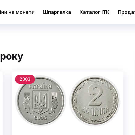
іни на монети
Шпаргалка
Каталог ІТК
Прода
 року
2003